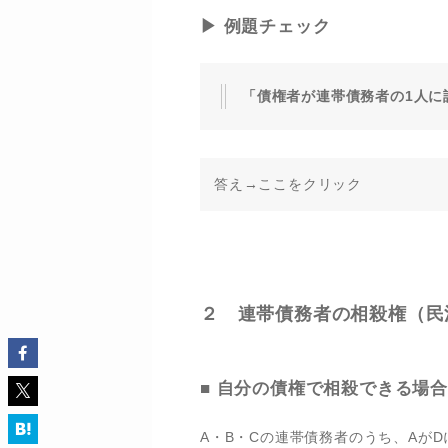
▶ 例題チェック
「債権者が連帯債務者の1人に
答え→ここをクリック
２ 連帯債務者の相殺権（民法
■ 自分の債権で相殺できる場
A・B・Cの連帯債務者のうち、AがD