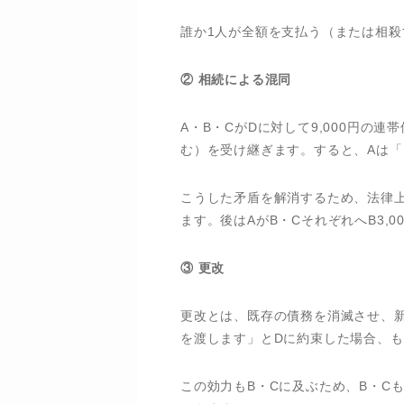
誰か1人が全額を支払う（または相
② 相続による混同
A・B・CがDに対して9,000円の
む）を受け継ぎます。すると、Aは
こうした矛盾を解消するため、法律上
ます。後はAがB・CそれぞれへB3,
③ 更改
更改とは、既存の債務を消滅させ、新
を渡します」とDに約束した場合、もと
この効力もB・Cに及ぶため、B・Cも