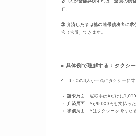
② 1人が全額弁済すれば、全員の債
す。
③ 弁済した者は他の連帯債務者に求
求（求償）できます。
■ 具体例で理解する：タクシー代
A・B・Cの3人が一緒にタクシーに
請求局面
：運転手はAだけに9,0
弁済局面
：Aが9,000円を支払
求償局面
：Aはタクシーを降りた後