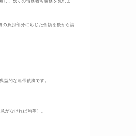
滅し、残りの債務者も義務を免れま
自の負担部分に応じた金額を後から請
、典型的な連帯債務です。
合意がなければ均等）。