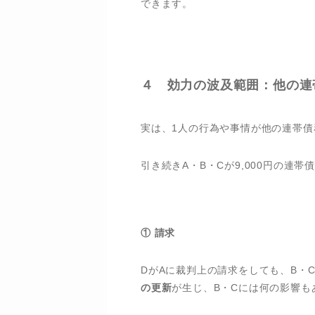
できます。
４ 効力の波及範囲：他の連
実は、1人の行為や事情が他の連帯
引き続きA・B・Cが9,000円の連
① 請求
DがAに裁判上の請求をしても、B・
の更新
が生じ、B・Cには何の影響も