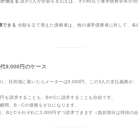
務が消える
誰か1人が全額を支払えば、その時点で連帯債務全体が消
償できる
全額を立て替えた債務者は、他の連帯債務者に対して、各
9,000円のケース
乗り、目的地に着いたらメーターは9,000円。この3人の支払義務が
00円を請求することも、BやCに請求することも自由です。
った瞬間、B・Cの債務もゼロになります。
、BとCそれぞれに3,000円ずつ請求できます（負担部分は特段の