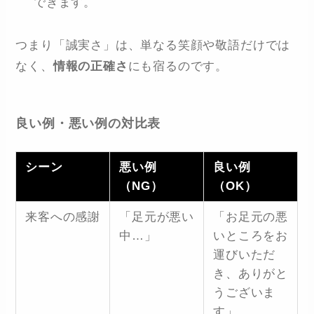
できます。
つまり「誠実さ」は、単なる笑顔や敬語だけでは
なく、
情報の正確さ
にも宿るのです。
良い例・悪い例の対比表
シーン
悪い例
良い例
（NG）
（OK）
来客への感謝
「足元が悪い
「お足元の悪
中…」
いところをお
運びいただ
き、ありがと
うございま
す」