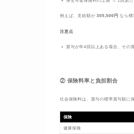
厚生年金保険料の上限 → 1回あたり 
例えば、支給額が
305,500円
なら標
注意点
賞与が年4回以上ある場合、その
② 保険料率と負担割合
社会保険料は、賞与の標準賞与額に
保険
健康保険