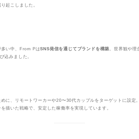
掘り起こしました。
服
い中、From Pは
SNS発信を通じてブランドを構築
。世界観や理
呼び込みました。
めに、リモートワーカーや20〜30代カップルをターゲットに設定
ンを描いた戦略で、安定した稼働率を実現しています。