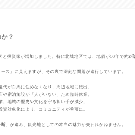
のか？
光客と投資家が増加しました。特に北城地区では、地価が10年で約
2
ュース」に見えますが、その裏で深刻な問題が進行しています。
世代が白馬に住めなくなり、周辺地域に転出。
店や宿泊施設が「人がいない」ため臨時休業。
業。地域の歴史や文化を守る担い手が減少。
投資対象化により、コミュニティが希薄に。
分断
」が進み、観光地としての本当の魅力が失われかねません。