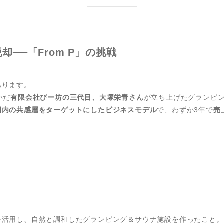
却──「From P」の挑戦
あります。
いだ
有限会社ぴー坊の三代目、大塚栄青さん
が立ち上げたグランピ
国内の共感層をターゲットにしたビジネスモデル
で、わずか3年で
売
を活用し、自然と調和したグランピング＆サウナ施設を作ったこと。