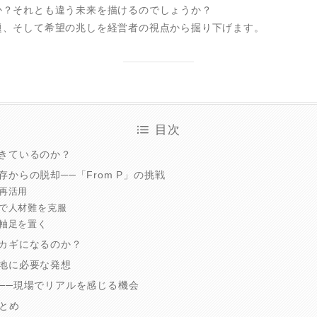
か？それとも違う未来を描けるのでしょうか？
題、そして希望の兆しを経営者の視点から掘り下げます。
目次
起きているのか？
存からの脱却──「From P」の挑戦
を再活用
用で人材難を克服
に軸足を置く
がカギになるのか？
光地に必要な発想
」──現場でリアルを感じる機会
とめ