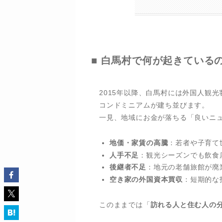
■ 白馬村で何が起きている
2015年以降、白馬村には外国人観
コンドミニアムが建ち並びます。
一見、地域にお金が落ちる「良いニ
地価・家賃の高騰
：若者や子育て
人手不足
：観光シーズンでも飲食
後継者不足
：地元の老舗旅館が廃
空き家の外国資本買収
：短期的な
このままでは「
訪れる人と住む人の