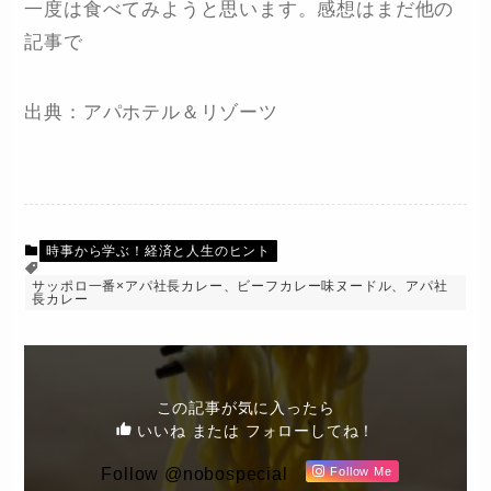
一度は食べてみようと思います。感想はまだ他の
記事で
出典：アパホテル＆リゾーツ
時事から学ぶ！経済と人生のヒント
サッポロ一番×アパ社長カレー、ビーフカレー味ヌードル、アパ社
長カレー
この記事が気に入ったら
いいね または フォローしてね！
Follow @nobospecial
Follow Me