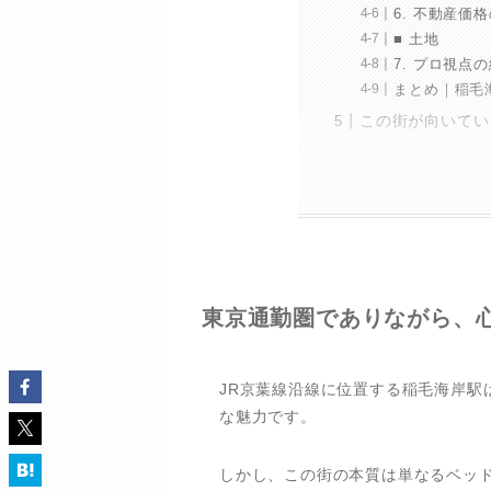
6. 不動産価
■ 土地
7. プロ視点
まとめ｜稲毛
この街が向いてい
東京通勤圏でありながら、心
JR京葉線沿線に位置する稲毛海岸駅
な魅力です。
しかし、この街の本質は単なるベッ