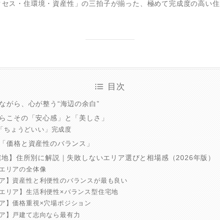
クセス・住環境・資産性」の三拍子が揃った、極めて完成度の高い住
目次
ながら、心が整う“海辺の余白”
らこその「安心感」と「美しさ」
「ちょうどいい」完成度
「価格と資産性のバランス」
宅地】住所別に解説｜失敗しないエリア選びと相場感（2026年版）
駅エリアの全体像
エリア】資産性と利便性のバランスが最も良い
海岸エリア】生活利便性×バランス型住宅地
リア】価格重視×穴場ポジション
リア】戸建て志向なら最有力