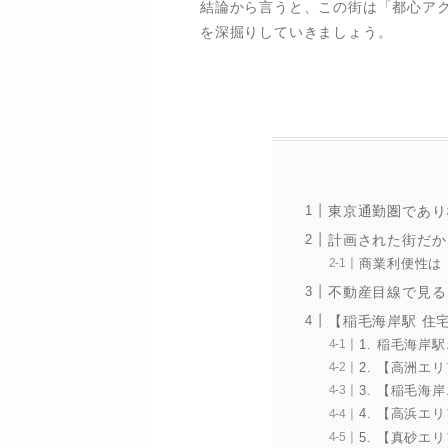
結論から言うと、この街は「都心ア
を深掘りしていきましょう。
東京通勤圏であり
計画された街だか
商業利便性は
不動産目線で見る
【稲毛海岸駅 住
1. 稲毛海岸
2. 【高洲
3. 【稲毛
4. 【高浜エ
5. 【真砂エ